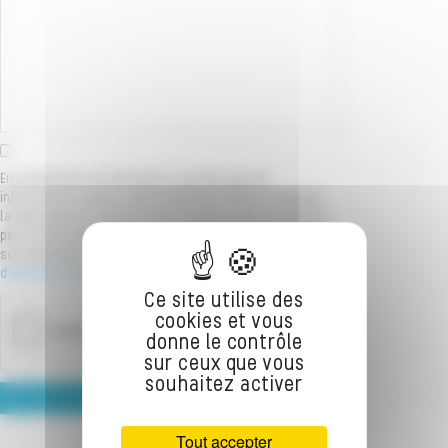
En soumettant ce formulaire, j'accepte que les
informations saisies soient exploitées dans le cadre de
la demande de contact et de la relation commerciale qui
peut en découler. Ce site est protégé par reCaptcha et
son utilisation est encadrée par les
Conditions
d'utilisation
et la
Politique de confidentialité
.
Ce site utilise des
cookies et vous
donne le contrôle
sur ceux que vous
souhaitez activer
Tout accepter