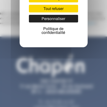
Tout refuser
RGPD : Les données personnelles collectées dans le cadre de nos échanges font l’objet
Personnaliser
d’un traitement automatisé. Si vous avez des questions sur leur utilisation, veuillez nous
contacter par téléphone au
04.75.85.44.20
ou par mail à «
contact@chapon-tp.fr
»
Politique de
confidentialité
SAS CHAPON TP
9 rue Marie Curie - ZA du Guimand
BP 6 - 26120 MALISSARD
T •
04 75 85 44 20